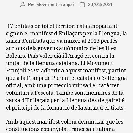
Per
Moviment Franjolí
26/03/2021
Autor
Data
de
de
l'entrada
l'entrada
17 entitats de tot el territori catalanoparlant
signen el manifest d’Enllaçats per la Llengua, la
xarxa d’entitats que va náixer al 2013 per les
accions dels governs autònomics de les Illes
Balears, País Valencià i l’Aragó en contra la
unitat de la llengua catalana. El Moviment
Franjolí es va adherir a aquest manifest, partint
que a la Franja de Ponent el català no és llengua
oficial, amb una protecció minsa i el caràcter
voluntari a l’escola. També som membres de la
xarxa d’Enllaçats per la Llengua des de gairebé
el principi de la formació de la xarxa d’entitats.
Amb aquest manifest volem denunciar que les
constitucions espanyola, francesa i italiana