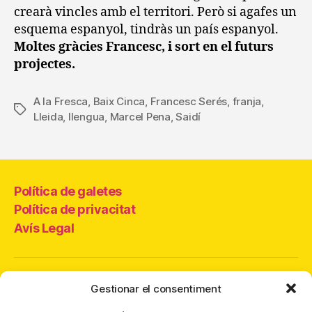
crearà vincles amb el territori. Però si agafes un
esquema espanyol, tindràs un país espanyol.
Moltes gràcies Francesc, i sort en el futurs
projectes.
A la Fresca
,
Baix Cinca
,
Francesc Serés
,
franja
,
Etiquetes
Lleida
,
llengua
,
Marcel Pena
,
Saidí
Política de galetes
Política de privacitat
Avís Legal
Som membres de la xarxa
Gestionar el consentiment