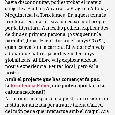
havia discontinuïtat, podies trobar el mateix
subjecte a Saidí i a Alcarràs, a Fraga i a Aitona, a
Mequinensa i a Torrelameu. En aquest tema la
frontera s’esvaïa i creava un espai molt propici
per la literatura. A més, ho podíem explicar des
de dins en primera persona. Jo vaig sentir la
paraula ‘globalització’ durant els anys 93 o 94,
quan estava fent la carrera. Llavors me’n vaig
adonar que naltres ja portàvem deu anys
globalitzats. Al llibre vaig explicar això, la
nostra experiència. Petita i local, però és la
nostra.
Amb el projecte que has començat fa poc,
la
Residència Faber
, què podeu aportar a la
cultura nacional?
No teníem un espai com aquest, una residència
institucionalitzada per atraure talent d’arreu
del món per a que interactue amb el d’aquí. Ara