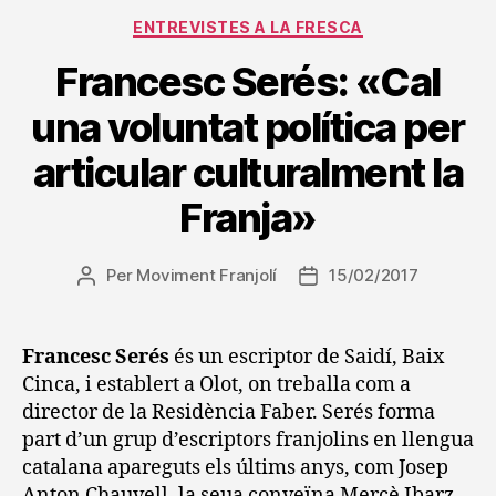
Categories
ENTREVISTES A LA FRESCA
Francesc Serés: «Cal
una voluntat política per
articular culturalment la
Franja»
Per
Moviment Franjolí
15/02/2017
Autor
Data
de
de
l'entrada
l'entrada
Francesc Serés
és un escriptor de Saidí, Baix
Cinca, i establert a Olot, on treballa com a
director de la Residència Faber. Serés forma
part d’un grup d’escriptors franjolins en llengua
catalana apareguts els últims anys, com Josep
Anton Chauvell, la seua conveïna Mercè Ibarz,