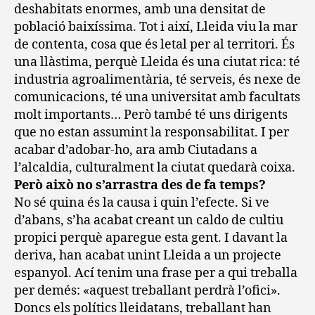
deshabitats enormes, amb una densitat de
població baixíssima. Tot i així, Lleida viu la mar
de contenta, cosa que és letal per al territori. És
una llàstima, perquè Lleida és una ciutat rica: té
industria agroalimentària, té serveis, és nexe de
comunicacions, té una universitat amb facultats
molt importants… Però també té uns dirigents
que no estan assumint la responsabilitat. I per
acabar d’adobar-ho, ara amb Ciutadans a
l’alcaldia, culturalment la ciutat quedarà coixa.
Però això no s’arrastra des de fa temps?
No sé quina és la causa i quin l’efecte. Si ve
d’abans, s’ha acabat creant un caldo de cultiu
propici perquè aparegue esta gent. I davant la
deriva, han acabat unint Lleida a un projecte
espanyol. Ací tenim una frase per a qui treballa
per demés: «aquest treballant perdrà l’ofici».
Doncs els polítics lleidatans, treballant han